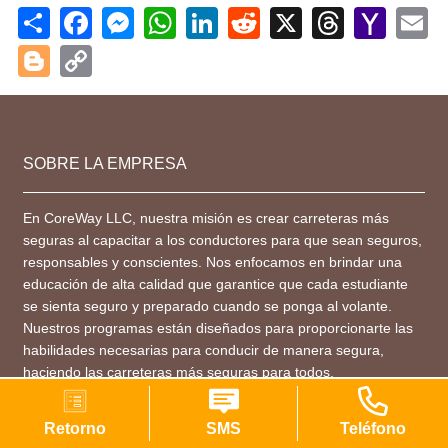
Share
Facebook
Messenger
WhatsApp
LinkedIn
Reddit
X
Threads
Yahoo
Em
Mail
Blogger
Copy
Link
SOBRE LA EMPRESA
En CoreWay LLC, nuestra misión es crear carreteras más
seguras al capacitar a los conductores para que sean seguros,
responsables y conscientes. Nos enfocamos en brindar una
educación de alta calidad que garantice que cada estudiante
se sienta seguro y preparado cuando se ponga al volante.
Nuestros programas están diseñados para proporcionarte las
habilidades necesarias para conducir de manera segura,
haciendo las carreteras más seguras para todos.
INFORMACIÓN DE CONTACTO
Retorno
SMS
Teléfono