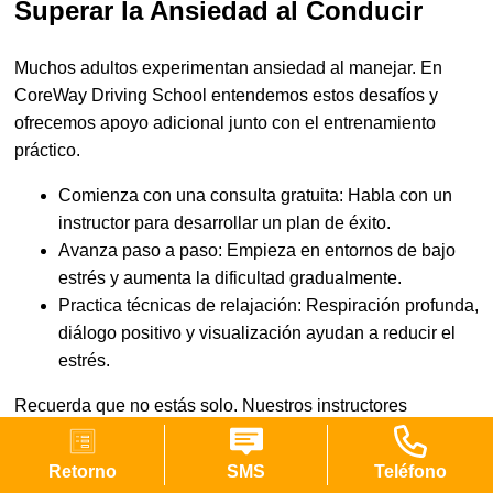
Superar la Ansiedad al Conducir
Muchos adultos experimentan ansiedad al manejar. En
CoreWay Driving School entendemos estos desafíos y
ofrecemos apoyo adicional junto con el entrenamiento
práctico.
Comienza con una consulta gratuita: Habla con un
instructor para desarrollar un plan de éxito.
Avanza paso a paso: Empieza en entornos de bajo
estrés y aumenta la dificultad gradualmente.
Practica técnicas de relajación: Respiración profunda,
diálogo positivo y visualización ayudan a reducir el
estrés.
Recuerda que no estás solo. Nuestros instructores
pacientes están contigo en cada paso del proceso.
Retorno
SMS
Teléfono
En CoreWay Driving School estamos comprometidos a