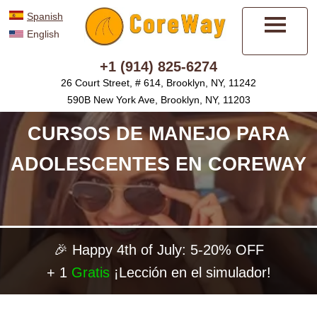
Spanish
English
Menú
+1 (914) 825-6274
26 Court Street, # 614, Brooklyn, NY, 11242
590B New York Ave, Brooklyn, NY, 11203
CURSOS DE MANEJO PARA
ADOLESCENTES EN COREWAY
🎉 Happy 4th of July: 5-20% OFF
+ 1
Gratis
¡Lección en el simulador!