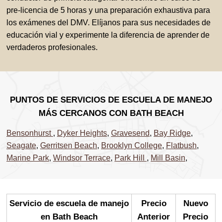
pre-licencia de 5 horas y una preparación exhaustiva para
los exámenes del DMV. Elíjanos para sus necesidades de
educación vial y experimente la diferencia de aprender de
verdaderos profesionales.
PUNTOS DE SERVICIOS DE ESCUELA DE MANEJO
MÁS CERCANOS CON BATH BEACH
Bensonhurst
,
Dyker Heights
,
Gravesend
,
Bay Ridge
,
Seagate
,
Gerritsen Beach
,
Brooklyn College
,
Flatbush
,
Marine Park
,
Windsor Terrace
,
Park Hill
,
Mill Basin
,
Servicio de escuela de manejo
Precio
Nuevo
en Bath Beach
Anterior
Precio