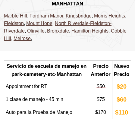
MANHATTAN
Marble Hill
,
Fordham Manor
,
Kingsbridge
,
Morris Heights
,
Fieldston
,
Mount Hope
,
North Riverdale-Fieldston-
Riverdale
,
Olinville
,
Bronxdale
,
Hamilton Heights
,
Cobble
Hill
,
Melrose
,
Servicio de escuela de manejo en
Precio
Nuevo
park-cemetery-etc-Manhattan
Anterior
Precio
$20
Appointment for RT
$50
$60
1 clase de manejo - 45 min
$75
$110
Auto para la Prueba de Manejo
$170