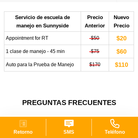
Servicio de escuela de
Precio
Nuevo
manejo en Sunnyside
Anterior
Precio
$20
Appointment for RT
$50
$60
1 clase de manejo - 45 min
$75
$110
Auto para la Prueba de Manejo
$170
PREGUNTAS FRECUENTES
¿Cuáles son las mejores escuelas de manejo en
Sunnyside, NY?
Retorno
SMS
Teléfono