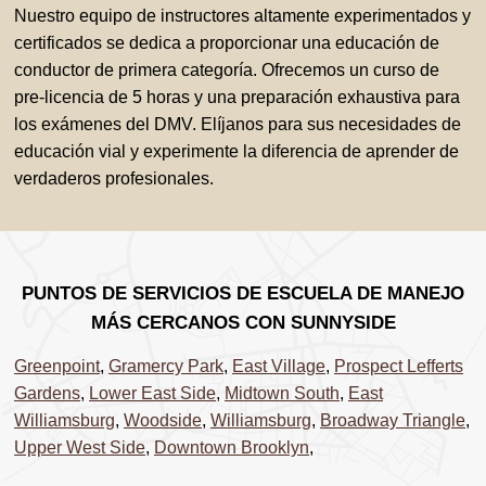
Nuestro equipo de instructores altamente experimentados y
certificados se dedica a proporcionar una educación de
conductor de primera categoría. Ofrecemos un curso de
pre-licencia de 5 horas y una preparación exhaustiva para
los exámenes del DMV. Elíjanos para sus necesidades de
educación vial y experimente la diferencia de aprender de
verdaderos profesionales.
PUNTOS DE SERVICIOS DE ESCUELA DE MANEJO
MÁS CERCANOS CON SUNNYSIDE
Greenpoint
,
Gramercy Park
,
East Village
,
Prospect Lefferts
Gardens
,
Lower East Side
,
Midtown South
,
East
Williamsburg
,
Woodside
,
Williamsburg
,
Broadway Triangle
,
Upper West Side
,
Downtown Brooklyn
,