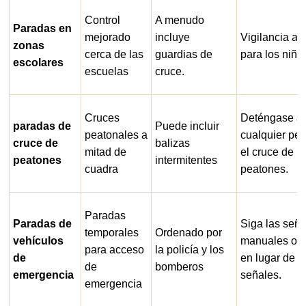
Control
A menudo
Paradas en
mejorado
incluye
Vigilancia ad
zonas
cerca de las
guardias de
para los niño
escolares
escuelas
cruce.
Cruces
Deténgase a
paradas de
Puede incluir
peatonales a
cualquier pe
cruce de
balizas
mitad de
el cruce de
peatones
intermitentes
cuadra
peatones.
Paradas
Paradas de
Siga las seña
temporales
Ordenado por
vehículos
manuales ofi
para acceso
la policía y los
de
en lugar de l
de
bomberos
emergencia
señales.
emergencia