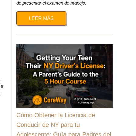
de presentar el examen de manejo.
LEER MÁS
n
de
e
Cómo Obtener la Licencia de
Conducir de NY para tu
Adolescente: Guía para Padres del