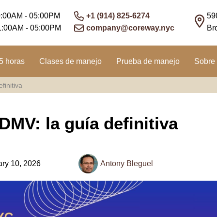
0:00AM - 05:00PM
+1 (914) 825-6274
59
1:00AM - 05:00PM
company@coreway.nyc
Br
5 horas
Clases de manejo
Prueba de manejo
Sobre 
finitiva
MV: la guía definitiva
ry 10, 2026
Antony Bleguel