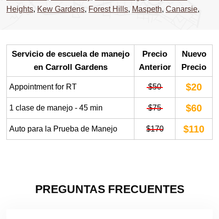
Heights
,
Kew Gardens
,
Forest Hills
,
Maspeth
,
Canarsie
,
Servicio de escuela de manejo
Precio
Nuevo
en Carroll Gardens
Anterior
Precio
$20
Appointment for RT
$50
$60
1 clase de manejo - 45 min
$75
$110
Auto para la Prueba de Manejo
$170
PREGUNTAS FRECUENTES