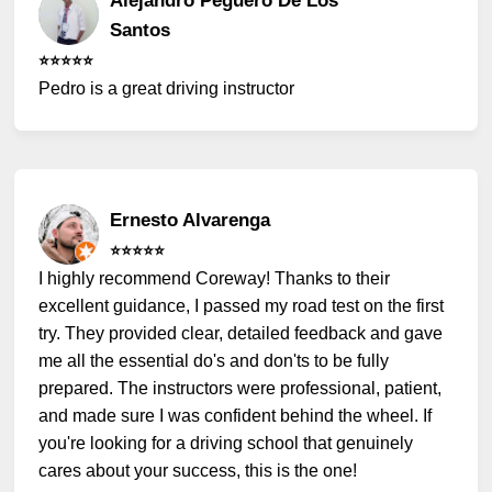
Alejandro Peguero De Los
Santos
⭐️⭐️⭐️⭐️⭐️
Pedro is a great driving instructor
Ernesto Alvarenga
⭐️⭐️⭐️⭐️⭐️
I highly recommend Coreway! Thanks to their
excellent guidance, I passed my road test on the first
try. They provided clear, detailed feedback and gave
me all the essential do's and don'ts to be fully
prepared. The instructors were professional, patient,
and made sure I was confident behind the wheel. If
you're looking for a driving school that genuinely
cares about your success, this is the one!