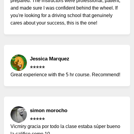
prepared. The instructors were professional, patient,
and made sure I was confident behind the wheel. If
you're looking for a driving school that genuinely
cares about your success, this is the one!
Jessica Marquez
⭐️⭐️⭐️⭐️⭐️
Great experience with the 5 hr course. Recommend!
simon morocho
⭐️⭐️⭐️⭐️⭐️
Vicmiry gracia por todo la clase estaba súper bueno
la califico como 10