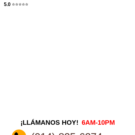
5.0
⭐️⭐️⭐️⭐️⭐️
¡LLÁMANOS HOY!
6AM-10PM