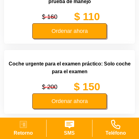
prueba de manejo
$ 110
$ 160
Ordenar ahora
Coche urgente para el examen práctico: Solo coche
para el examen
$ 150
$ 200
Ordenar ahora
Retorno
SMS
Teléfono
Clase de manejo (45 min) y coche para el examen