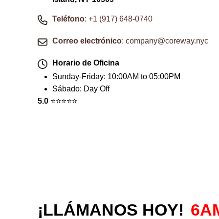
Teléfono
: +1 (917) 648-0740
Correo electrónico
: company@coreway.nyc
Horario de Oficina
Sunday-Friday
:
10:00AM to 05:00PM
Sábado
:
Day Off
5.0
⭐️⭐️⭐️⭐️⭐️
¡LLÁMANOS HOY!
6A