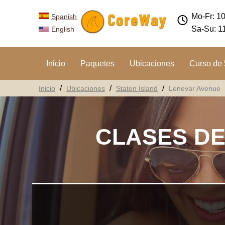
Mo-Fr: 1
Spanish
Sa-Su: 1
English
Inicio
Paquetes
Ubicaciones
Curso de 
Inicio
Ubicaciones
Staten Island
Lenevar Avenue
CLASES DE