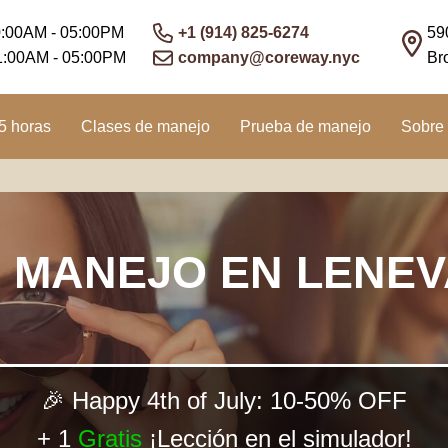
0:00AM - 05:00PM
+1 (914) 825-6274
59
1:00AM - 05:00PM
company@coreway.nyc
Br
5 horas
Clases de manejo
Prueba de manejo
Sobre 
 MANEJO EN LENE
🎉 Happy 4th of July: 10-50% OFF
+ 1
Gratis
¡Lección en el simulador!