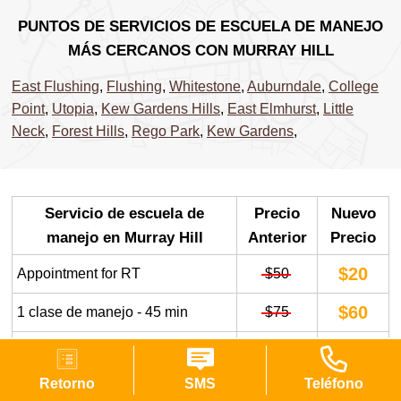
PUNTOS DE SERVICIOS DE ESCUELA DE MANEJO
MÁS CERCANOS CON MURRAY HILL
East Flushing
,
Flushing
,
Whitestone
,
Auburndale
,
College
Point
,
Utopia
,
Kew Gardens Hills
,
East Elmhurst
,
Little
Neck
,
Forest Hills
,
Rego Park
,
Kew Gardens
,
Servicio de escuela de
Precio
Nuevo
manejo en Murray Hill
Anterior
Precio
$20
Appointment for RT
$50
$60
1 clase de manejo - 45 min
$75
$110
Auto para la Prueba de Manejo
$170
Retorno
SMS
Teléfono