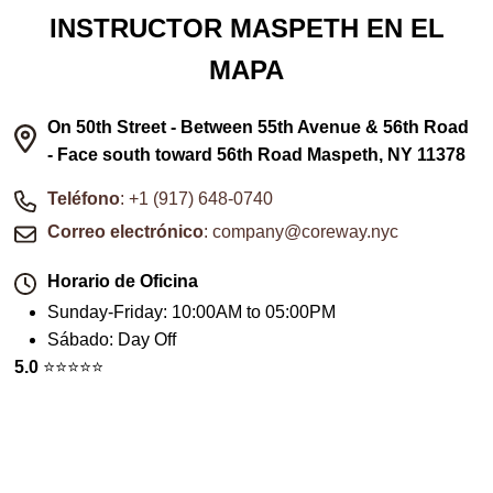
INSTRUCTOR MASPETH EN EL
MAPA
On 50th Street - Between 55th Avenue & 56th Road
- Face south toward 56th Road Maspeth, NY 11378
Teléfono
: +1 (917) 648-0740
Correo electrónico
: company@coreway.nyc
Horario de Oficina
Sunday-Friday
:
10:00AM to 05:00PM
Sábado
:
Day Off
5.0
⭐️⭐️⭐️⭐️⭐️