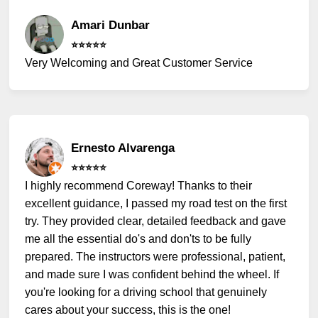
Amari Dunbar
⭐️⭐️⭐️⭐️⭐️
Very Welcoming and Great Customer Service
Ernesto Alvarenga
⭐️⭐️⭐️⭐️⭐️
I highly recommend Coreway! Thanks to their
excellent guidance, I passed my road test on the first
try. They provided clear, detailed feedback and gave
me all the essential do's and don'ts to be fully
prepared. The instructors were professional, patient,
and made sure I was confident behind the wheel. If
you're looking for a driving school that genuinely
cares about your success, this is the one!